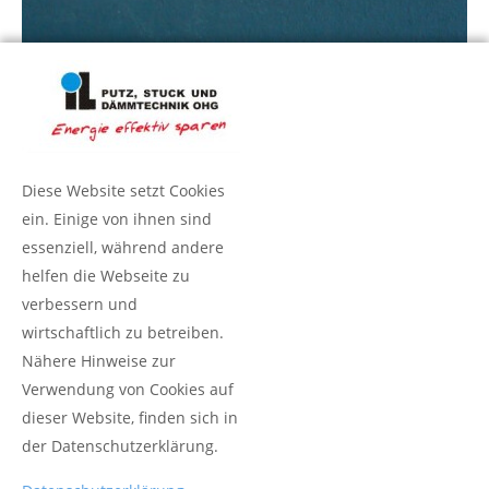
Details im Bereich Außenputz
Diese Website setzt Cookies
ein. Einige von ihnen sind
essenziell, während andere
Anschrift
helfen die Webseite zu
IL Putz, Stuck und Dämmtechnik OHG
verbessern und
Friedrich-Wilhelm-Str. 95
wirtschaftlich zu betreiben.
42655 Solingen
Nähere Hinweise zur
Verwendung von Cookies auf
Kontakt
dieser Website, finden sich in
der Datenschutzerklärung.
Fon 0212.23 566 144
Fax 0212.23 566 145