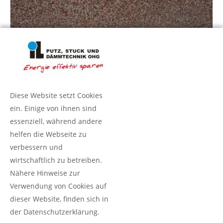
Diese Website setzt Cookies
ein. Einige von ihnen sind
essenziell, während andere
Anschrift
helfen die Webseite zu
IL Putz, Stuck und Dämmtechnik OHG
verbessern und
Friedrich-Wilhelm-Str. 95
wirtschaftlich zu betreiben.
42655 Solingen
Nähere Hinweise zur
Verwendung von Cookies auf
Kontakt
dieser Website, finden sich in
der Datenschutzerklärung.
Fon 0212.23 566 144