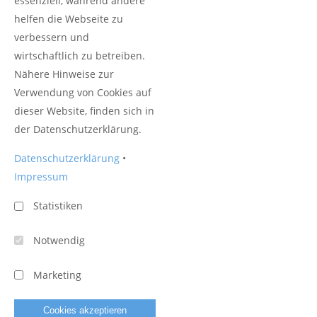
essenziell, während andere
Anschrift
helfen die Webseite zu
IL Putz, Stuck und Dämmtechnik OHG
verbessern und
Friedrich-Wilhelm-Str. 95
wirtschaftlich zu betreiben.
42655 Solingen
Nähere Hinweise zur
Verwendung von Cookies auf
Kontakt
dieser Website, finden sich in
der Datenschutzerklärung.
Fon 0212.23 566 144
Fax 0212.23 566 145
Datenschutzerklärung
•
buero@il-putz-stuck.de
Impressum
Statistiken
Notwendig
Marketing
Cookies akzeptieren
© 2026 - umgesetzt mit
QUIQQER - Template Basic Company